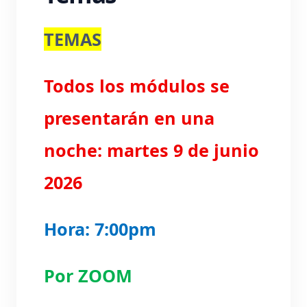
CRISTIANA
TEMAS
CON EL DR.
MAGDIEL
Todos los módulos se
NARVÁEZ
presentarán en una
noche: martes 9 de junio
Por ZOOM Fecha: 9 de junio 2026 7:00pm
2026
Para registrarte presiona aquí
Hora: 7:00pm
Por ZOOM