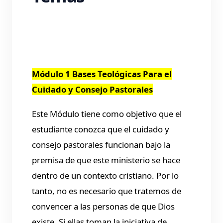
MAGDIEL
NARVÁEZ
Módulo 1 Bases Teológicas Para el
Cuidado y Consejo Pastorales
100% online. Haces el curso cualquier
Este Módulo tiene como objetivo que el
dia y hora ya que todos el curso está
grabado en la plataforma. Presiona
estudiante conozca que el cuidado y
aquí para ver más detalles y para
consejo pastorales funcionan bajo la
registrarte
premisa de que este ministerio se hace
dentro de un contexto cristiano. Por lo
tanto, no es necesario que tratemos de
convencer a las personas de que Dios
existe. Si ellas toman la iniciativa de